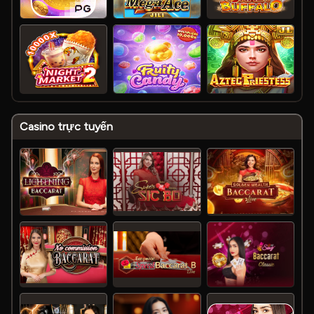
Casino trực tuyến