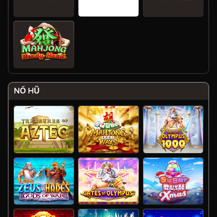
NỔ HŨ