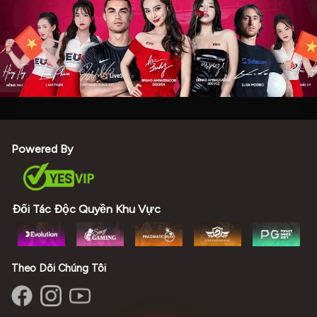
Powered By
Đối Tác Độc Quyền Khu Vực
Theo Dõi Chúng Tôi