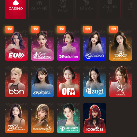
THỂ
CASINO
CASINO
QUAY HŨ
BẮN CÁ
LÔ Đ
THAO
ẢO